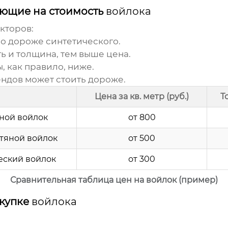
яющие на стоимость
войлока
кторов:
о дороже синтетического.
ь и толщина, тем выше цена.
, как правило, ниже.
ендов может стоить дороже.
Цена за кв. метр (руб.)
Т
ной войлок
от 800
тяной войлок
от 500
еский войлок
от 300
Сравнительная таблица цен на войлок (пример)
купке
войлока