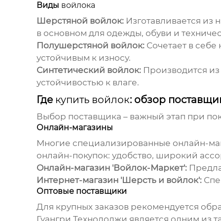
Виды
войлока
Шерстяной войлок:
Изготавливается из 
в основном для одежды, обуви и техниче
Полушерстяной войлок:
Сочетает в себе 
устойчивым к износу.
Синтетический войлок:
Производится из 
устойчивостью к влаге.
Где
купить войлок
: обзор поставщи
Выбор поставщика – важный этап при по
Онлайн-магазины
Многие специализированные онлайн-ма
онлайн-покупок: удобство, широкий асс
Онлайн-магазин 'Войлок-Маркет':
Предла
Интернет-магазин 'Шерсть и войлок':
Спе
Оптовые поставщики
Для крупных заказов рекомендуется обр
Гуангри Технолоджи
является одним из т