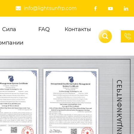
info@lightsunfrp.com




Сила
FAQ
Контакты


омпании