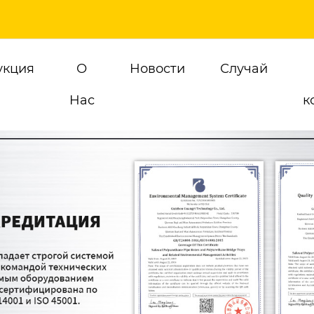
укция
О
Новости
Случай
Hас
к