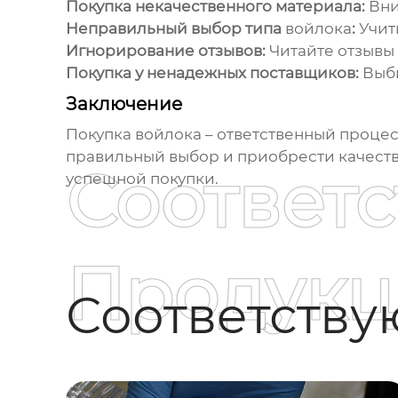
Покупка некачественного материала:
Вни
Неправильный выбор типа
войлока
:
Учит
Игнорирование отзывов:
Читайте отзывы 
Покупка у ненадежных поставщиков:
Выби
Заключение
Покупка
войлока
– ответственный процес
правильный выбор и приобрести качеств
Соответ
успешной покупки.
Продукц
Соответств