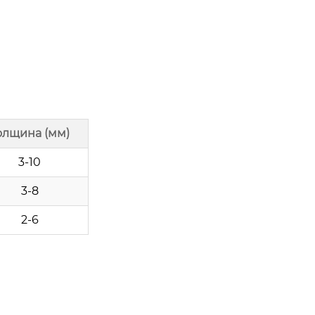
олщина (мм)
3-10
3-8
2-6