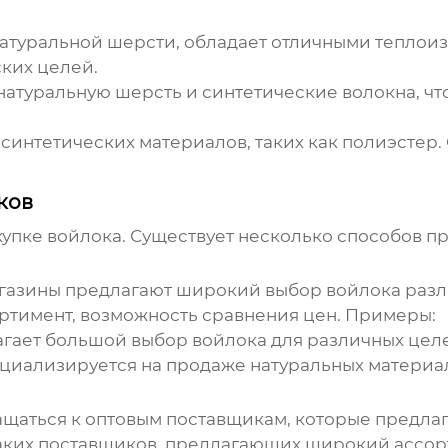
натуральной шерсти, обладает отличными теплои
ских целей.
натуральную шерсть и синтетические волокна, чт
синтетических материалов, таких как полиэстер.
ков
купке
войлока
. Существует несколько способов п
газины предлагают широкий выбор
войлока
разл
ортимент, возможность сравнения цен. Примеры:
гает большой выбор
войлока
для различных цел
циализируется на продаже натуральных материа
ащаться к оптовым поставщикам, которые предла
аких поставщиков, предлагающих широкий ассорт