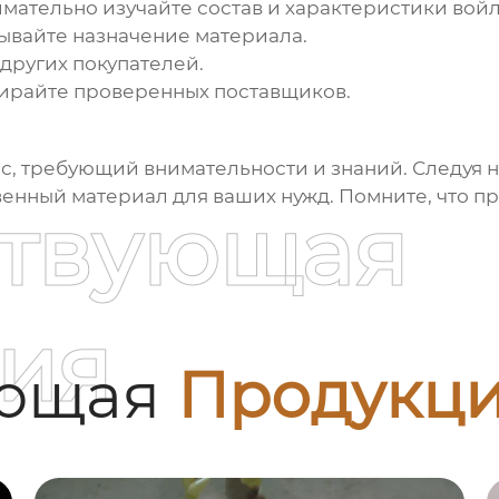
мательно изучайте состав и характеристики
вой
ывайте назначение материала.
других покупателей.
райте проверенных поставщиков.
с, требующий внимательности и знаний. Следуя 
енный материал для ваших нужд. Помните, что п
ствующая
ия
ующая
Продукц