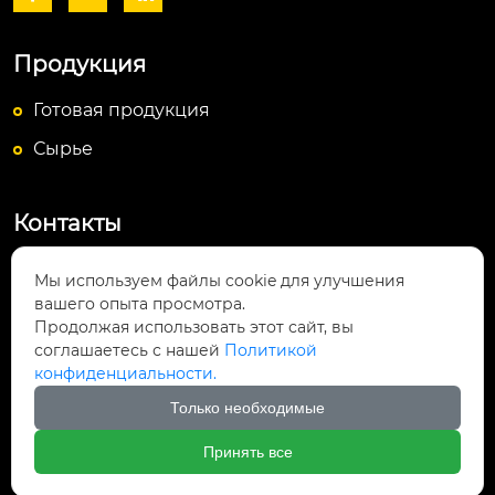
Продукция
Готовая продукция
Сырье
Контакты
Посёлок Байюньшань, уезд Чаншунь,

Мы используем файлы cookie для улучшения
провинция Гуйчжоу
вашего опыта просмотра.
Продолжая использовать этот сайт, вы
info@lightsunfrp.com

соглашаетесь с нашей
Политикой
конфиденциальности.
+86-15089178426

Только необходимые
＋8615089178426

Принять все