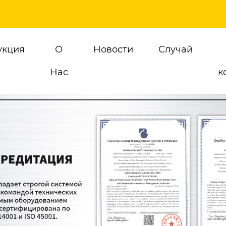
укция
О
Новости
Случай
Hас
к