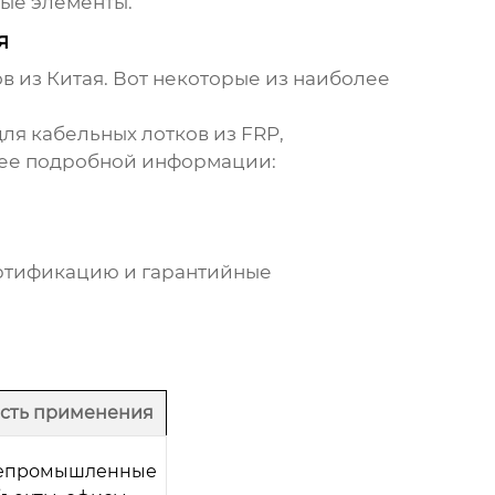
ые элементы.
я
ов
из Китая. Вот некоторые из наиболее
ля кабельных лотков из FRP,
лее подробной информации:
ертификацию и гарантийные
сть применения
епромышленные