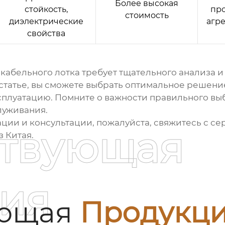
Более высокая
стойкость,
пр
стоимость
диэлектрические
агр
свойства
кабельного лотка
требует тщательного анализа и
статье, вы сможете выбрать оптимальное решение
плуатацию. Помните о важности правильного выбо
луживания.
ции и консультации, пожалуйста, свяжитесь с 
ствующая
з Китая.
ия
ующая
Продукц