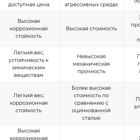
о
доступная цена
агрессивных средах
Высокая
пр
коррозионная
Высокая стоимость
стойкость
п
Легкий вес,
Невысокая
устойчивость к
механическая
химическим
прочность
веществам
Более высокая
Легкий вес,
стоимость по
П
коррозионная
сравнению с
эл
стойкость
оцинкованной
сталью
Высокая
коррозионная