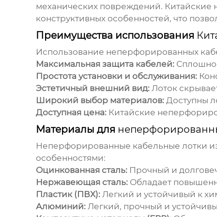
механических повреждений.
Китайские 
конструктивных особенностей, что позв
Преимущества использования
Кит
Использование
неперфорированных каб
Максимальная защита кабелей:
Сплошное
Простота установки и обслуживания:
Конс
Эстетичный внешний вид:
Лоток скрывает
Широкий выбор материалов:
Доступны ло
Доступная цена:
Китайские неперфориро
Материалы для
неперфорированны
Неперфорированные кабельные лотки
из
особенностями:
Оцинкованная сталь:
Прочный и долговеч
Нержавеющая сталь:
Обладает повышенно
Пластик (ПВХ):
Легкий и устойчивый к х
Алюминий:
Легкий, прочный и устойчивы