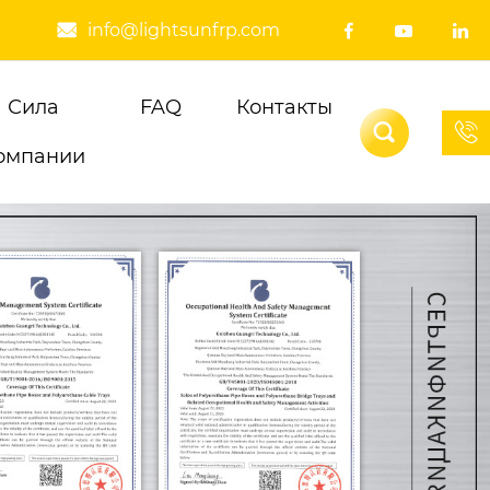
info@lightsunfrp.com




Сила
FAQ
Контакты


омпании