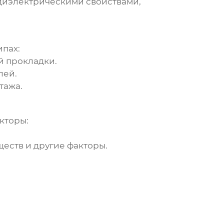
диэлектрическими свойствами,
ипах:
й прокладки.
лей.
тажа.
кторы:
еств и другие факторы.