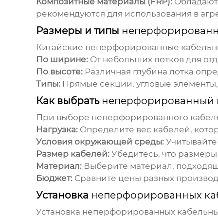
Композитные материалы (FRP):
Обладают 
рекомендуются для использования в агр
Размеры и типы
неперфорированн
Китайские неперфорированные кабельн
По ширине:
От небольших лотков для отд
По высоте:
Различная глубина лотка опр
Типы:
Прямые секции, угловые элементы,
Как выбрать
неперфорированный 
При выборе
неперфорированного кабель
Нагрузка:
Определите вес кабелей, которы
Условия окружающей среды:
Учитывайте 
Размер кабелей:
Убедитесь, что размеры
Материал:
Выберите материал, подходящ
Бюджет:
Сравните цены разных производ
Установка
неперфорированных ка
Установка
неперфорированных кабельны