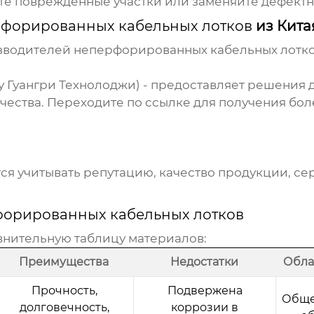
е поврежденные участки или заменяйте дефектн
форированных кабельных лотков
из Кита
изводителей
неперфорированных кабельных лотк
у Гуангри Технолоджи) - предоставляет решения д
чества. Переходите по ссылке для получения бо
я учитывать репутацию, качество продукции, с
орированных кабельных лотков
внительную таблицу материалов:
Преимущества
Недостатки
Обла
Прочность,
Подвержена
Общ
долговечность,
коррозии в