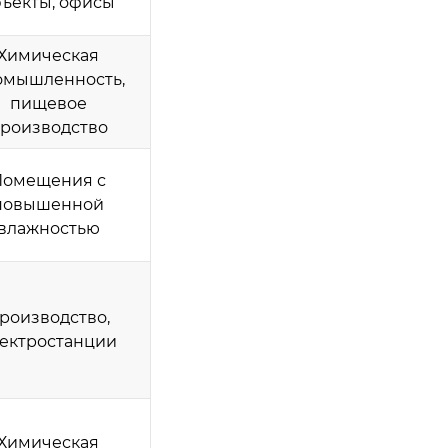
бъекты, офисы
Химическая
омышленность,
пищевое
роизводство
Помещения с
повышенной
влажностью
роизводство,
ектростанции
Химическая