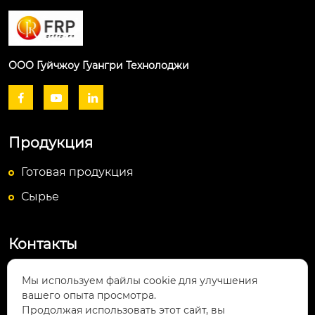
ООО Гуйчжоу Гуангри Технолоджи



Продукция
Готовая продукция
Сырье
Контакты
Посёлок Байюньшань, уезд Чаншунь,

Мы используем файлы cookie для улучшения
провинция Гуйчжоу
вашего опыта просмотра.
Продолжая использовать этот сайт, вы