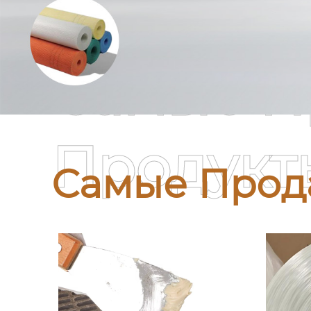
Самые П
Продукт
Самые Прод