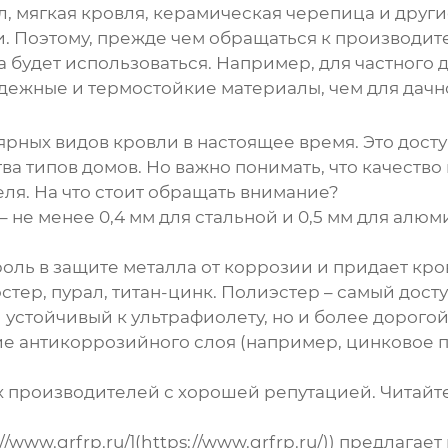
, мягкая кровля, керамическая черепица и други
. Поэтому, прежде чем обращаться к производите
а будет использоваться. Например, для частного 
дежные и термостойкие материалы, чем для дачно
рных видов кровли в настоящее время. Это дост
ва типов домов. Но важно понимать, что качеств
еля. На что стоит обращать внимание?
 не менее 0,4 мм для стальной и 0,5 мм для алюм
оль в защите металла от коррозии и придает кро
тер, пурал, титан-цинк. Полиэстер – самый досту
 устойчивый к ультрафиолету, но и более дорогой
е антикоррозийного слоя (например, цинковое п
производителей с хорошей репутацией. Читайте
//www.grfrp.ru/](https://www.grfrp.ru/)) предла