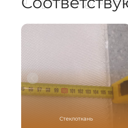
Соответств
Стеклоткань