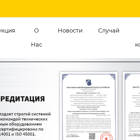
укция
О
Новости
Случай
Hас
к