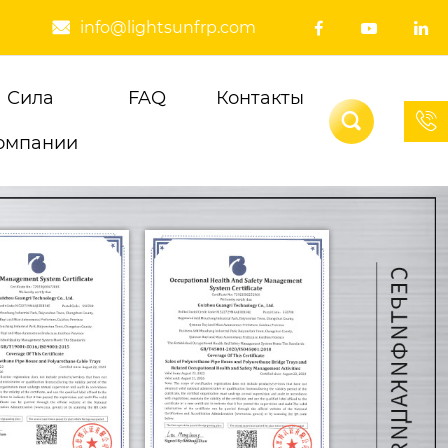
info@lightsunfrp.com




Сила
FAQ
Контакты


омпании