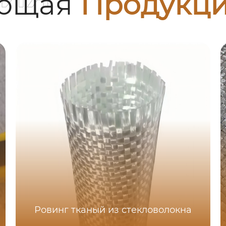
ующая
Продукц
Ровинг тканый из стекловолокна