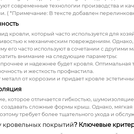
зуют современные технологии производства и кач
. ( *Примечание: В тексте добавлен перелинковка
чность
ид кровли, который часто используется для хозя
чивостью к механическим повреждениям. Однако,
му его часто используют в сочетании с другими 
ратить внимание на следующие параметры:
прочнее и надежнее будет кровля. Оптимальная т
рочность и жесткость профнастила.
металл от коррозии и придает кровле эстетичны
золяция
е, которое отличается гибкостью, шумоизоляцие
 создавать сложные формы крыш. Однако, мягкая
этому требует более тщательного ухода и обслу
у кровельных покрытий
? Ключевые крите