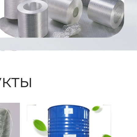
ые
кты