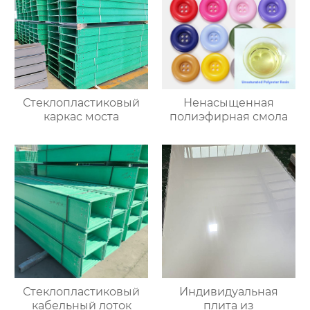
Стеклопластиковый
Ненасыщенная
каркас моста
полиэфирная смола
Стеклопластиковый
Индивидуальная
кабельный лоток
плита из