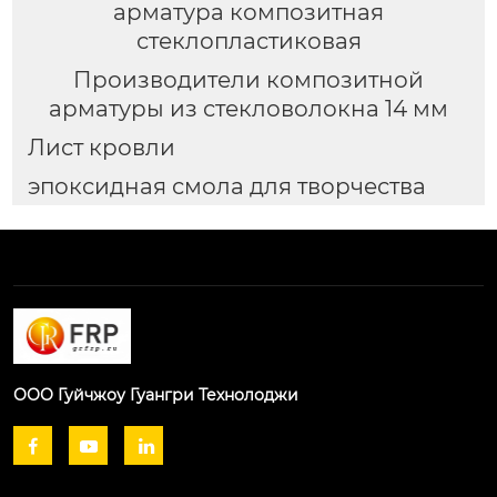
арматура композитная
стеклопластиковая
Производители композитной
арматуры из стекловолокна 14 мм
Лист кровли
эпоксидная смола для творчества
ООО Гуйчжоу Гуангри Технолоджи


