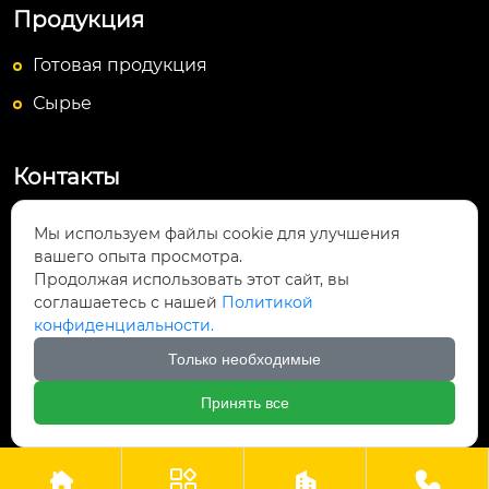
Продукция
Готовая продукция
Сырье
Контакты
Посёлок Байюньшань, уезд Чаншунь,

Мы используем файлы cookie для улучшения
провинция Гуйчжоу
вашего опыта просмотра.
Продолжая использовать этот сайт, вы
info@lightsunfrp.com

соглашаетесь с нашей
Политикой
конфиденциальности.
+86-15089178426

Только необходимые
＋8615089178426

Принять все



