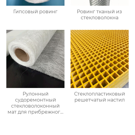
Гипсовый ровинг
Ровинг тканый из
стекловолокна
Рулонный
Стеклопластиковый
судоремонтный
решетчатый настил
стекловолоконный
мат для прибрежного
использования,
водонепроницаемый
и лёгкий