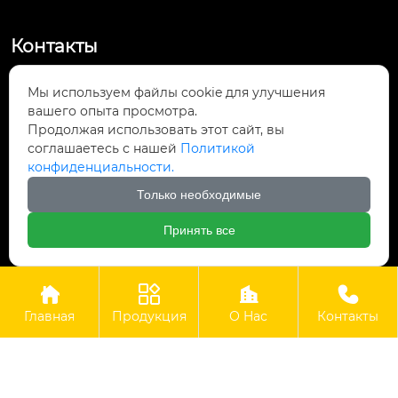
Контакты
Посёлок Байюньшань, уезд Чаншунь,

Мы используем файлы cookie для улучшения
провинция Гуйчжоу
вашего опыта просмотра.
Продолжая использовать этот сайт, вы
info@lightsunfrp.com

соглашаетесь с нашей
Политикой
конфиденциальности.
+86-15089178426

Только необходимые
＋8615089178426

Принять все




Авторское право©ООО Гуйчжоу Гуангри Технолоджи
Главная
Продукция
О Hас
Контакты